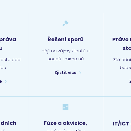

správa
Řešení sporů
Právo 
u
st
Hájíme zájmy klientů u
soudů i mimo ně
oroste pod
Základn
lou
bude
Zjistit více
ce

odních
Fúze a akvizice,
IT/ICT