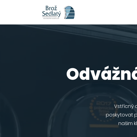
Video
přehrávač
Odvážná
Vstřícný 
poskytovat pr
našim k