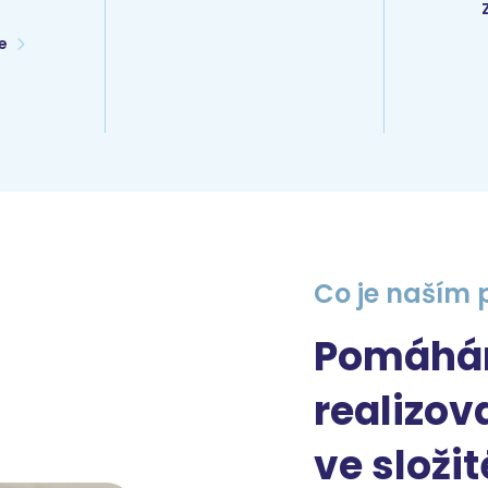
ce
Co je naším 
Pomáhá
realizov
ve složi