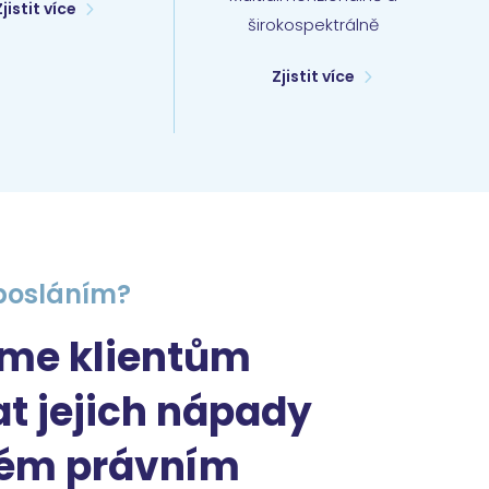
Zjistit více
širokospektrálně
Zjistit více
posláním?
me klientům
at jejich nápady
tém právním