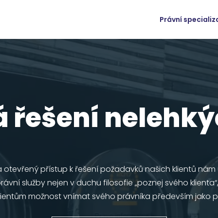
Právní speciali
 řešení nelehký
a otevřený přístup k řešení požadavků našich klientů ná
ávní služby nejen v duchu filosofie „poznej svého klienta“
lientům možnost vnímat svého právníka především jako p