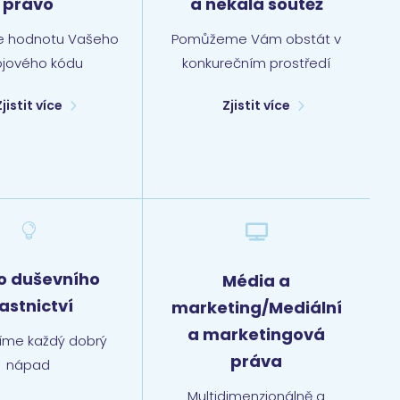
právo
a nekalá soutěž
e hodnotu Vašeho
Pomůžeme Vám obstát v
ojového kódu
konkurečním prostředí
Zjistit více
Zjistit více


o duševního
Média a
lastnictví
marketing/Mediální
a marketingová
íme každý dobrý
práva
nápad
Multidimenzionálně a