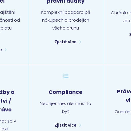
cí
právní audity
jištění
Komplexní podpora při
Chráním
čnosti od
nákupech a prodejích
zdr
ýplatu
všeho druhu
d
Zjistit více
ce

Práv
užby a
Compliance
v
ví /
Nepříjemné, ale musí to
rávo
být
Ochrán
at se v
Zjistit více
axii