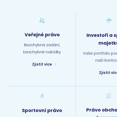


Veřejné právo
Investoři a 
majetk
Bezchybná zadání,
bezchybné nabídky
Vaše portfolio p
naší kontro
Zjistit více
Zjistit ví


Právo obch
Sportovní právo