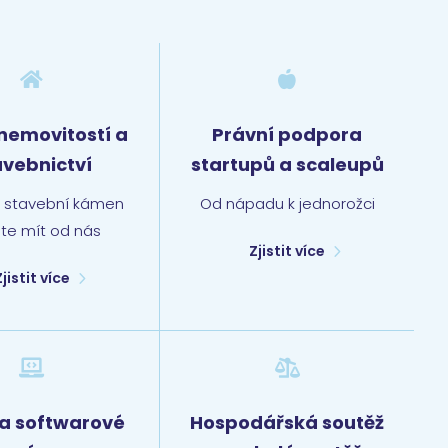


nemovitostí a
Právní podpora
avebnictví
startupů a scaleupů
í stavební kámen
Od nápadu k jednorožci
te mít od nás
Zjistit více
Zjistit více


 a softwarové
Hospodářská soutěž