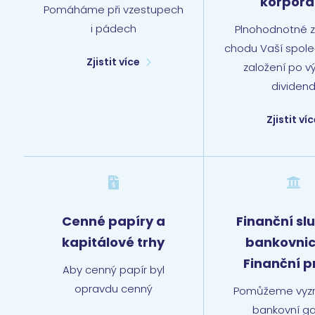
korpora
Pomáháme při vzestupech
i pádech
Plnohodnotné za
chodu Vaší spole
Zjistit více
založení po v
dividen
Zjistit ví


Finanční sl
Cenné papíry a
bankovnict
kapitálové trhy
Finanční p
Aby cenný papír byl
opravdu cenný
Pomůžeme vyzn
bankovní gal