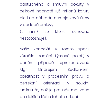
odstupného a smluvní pokuty v
celkové hodnotě 11,6 milionů korun,
ale i na náhradu nemajetkové újmy
v podobě omluvy
(s nímž se klient rozhodně
neztotožňuje).
Naše kancelář v tomto sporu
zúročila tradiční týmové pojetí, v
daném případě reprezentované
Mgr. Ondřejem Sedlaříkem,
obratnost v procesním právu a
perfektní orientaci v soudní
judikatuře, což je pro nás motivace
do dalších třetin tohoto utkání.