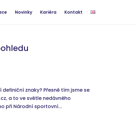
zace
Novinky
Kariéra
Kontakt
 pohledu
jí definiční znaky? Přesně tím jsme se
cz, a to ve světle nedávného
 při Národní sportovní...