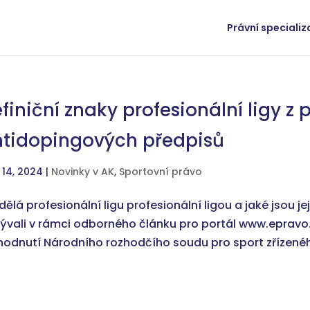
Právní speciali
finiční znaky profesionální ligy z
tidopingových předpisů
 14, 2024
|
Novinky v AK
,
Sportovní právo
dělá profesionální ligu profesionální ligou a jaké jsou je
ývali v rámci odborného článku pro portál www.epravo.
hodnutí Národního rozhodčího soudu pro sport zřízeného