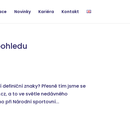
zace
Novinky
Kariéra
Kontakt
 pohledu
jí definiční znaky? Přesně tím jsme se
cz, a to ve světle nedávného
 při Národní sportovní...